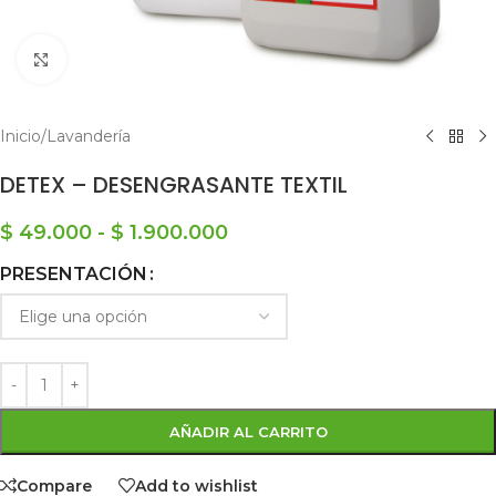
Click to enlarge
Inicio
/
Lavandería
DETEX – DESENGRASANTE TEXTIL
$
49.000
-
$
1.900.000
PRESENTACIÓN
AÑADIR AL CARRITO
Compare
Add to wishlist