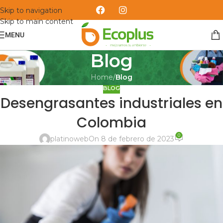
Skip to navigation
Skip to main content
MENU
Blog
Home
/
Blog
BLOG
Desengrasantes industriales en
Colombia
0
platinoweb
On 8 de febrero de 2023