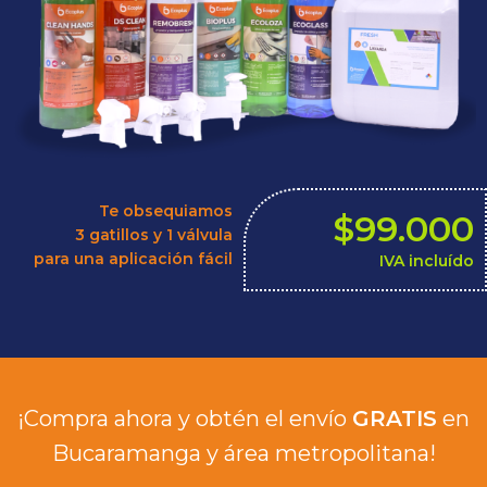
Te obsequiamos
$99.000
3 gatillos y 1 válvula
para una aplicación fácil
IVA incluído
¡Compra ahora y obtén el envío
GRATIS
en
Bucaramanga y área metropolitana!